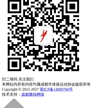
扫二维码 关注我们
本网站内所有内容均属成都市体操运动协会版权所有
Copyright
©
2021-2027
蜀ICP备14009760号
技术支持：
成都雅锐网络