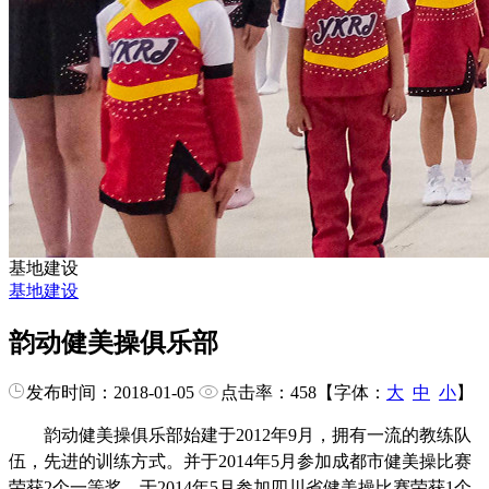
基地建设
基地建设
韵动健美操俱乐部
发布时间：2018-01-05
点击率：
458
【字体：
大
中
小
】
韵动健美操俱乐部始建于2012年9月，拥有一流的教练队
伍，先进的训练方式。并于2014年5月参加成都市健美操比赛
荣获2个一等奖，于2014年5月参加四川省健美操比赛荣获1个